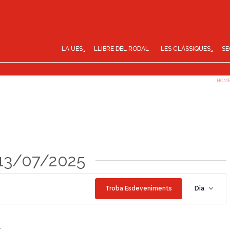
LA UES
LLIBRE DEL RODAL
LES CLÀSSIQUES
SE
HOM
 13/07/2025
N
Troba Esdeveniments
Dia
a
v
e