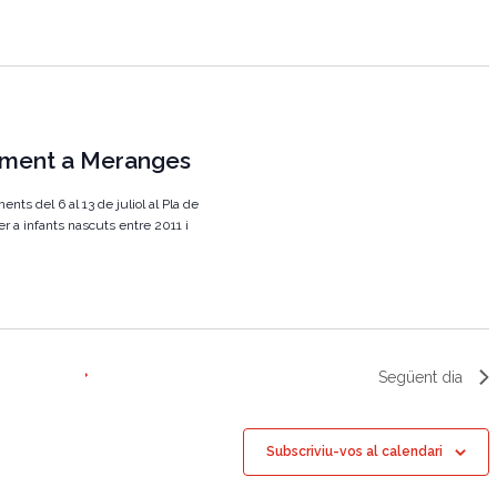
g
a
c
i
ament a Meranges
ó
d
s del 6 al 13 de juliol al Pla de
e
 a infants nascuts entre 2011 i
v
i
s
u
Següent dia
a
l
Subscriviu-vos al calendari
i
t