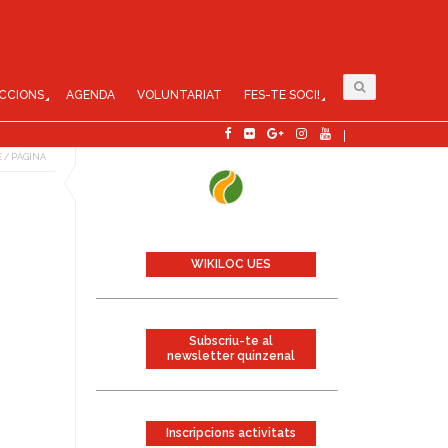
CCIONS
AGENDA
VOLUNTARIAT
FES-TE SOCI!
E
/
PÀGINA
WIKILOC UES
Subscriu-te al
newsletter quinzenal
Inscripcions activitats