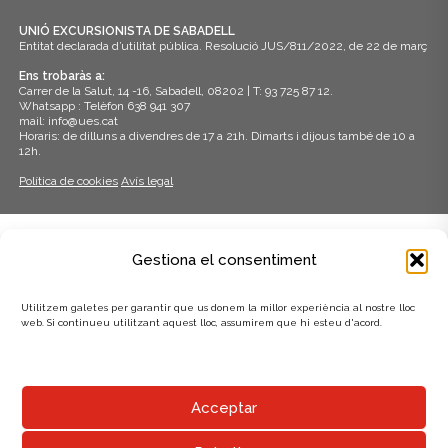
z
c
UNIÓ EXCURSIONISTA DE SABADELL
a
Entitat declarada d’utilitat pública. Resolució JUS/811/2022, de 22 de març
e
c
Ens trobaràs a:
r
Carrer de la Salut, 14 -16, Sabadell, 08202 | T: 93 725 87 12.
i
Whatsapp : Telèfon 638 941 307
mail: info@ues.cat
c
o
Horaris: de dilluns a divendres de 17 a 21h. Dimarts i dijous també de 10 a
12h.
a
n
Política de cookies
Avís legal
s
d
E
'
ADHERITS A:
s
Gestiona el consentiment
E
d
s
Utilitzem galetes per garantir que us donem la millor experiència al nostre lloc
e
web. Si continueu utilitzant aquest lloc, assumirem que hi esteu d'acord.
d
v
e
e
AMB EL SUPORT DE:
n
Acceptar
v
i