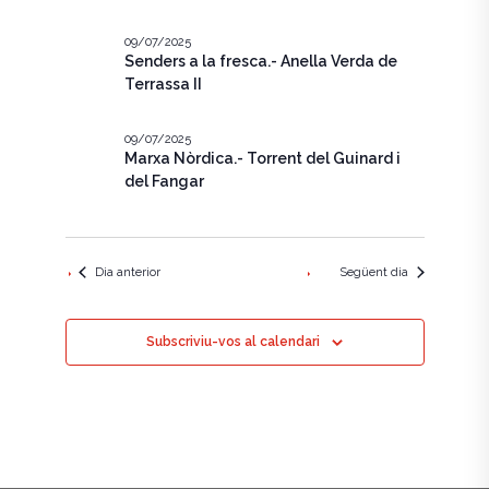
e
c
g
i
g
a
09/07/2025
o
Senders a la fresca.- Anella Verda de
n
a
c
Terrassa II
a
u
i
c
n
09/07/2025
ó
a
i
Marxa Nòrdica.- Torrent del Guinard i
d
d
del Fangar
a
ó
t
e
a
v
v
.
i
i
Dia anterior
Següent dia
s
s
u
Subscriviu-vos al calendari
u
a
a
l
l
i
i
t