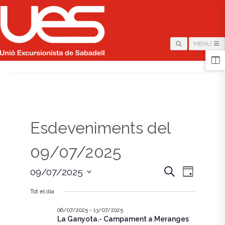
MENU
HOME
/
PÀGINA
Esdeveniments del
09/07/2025
N
N
C
09/07/2025
D
e
i
S
a
r
a
a
Tot el dia
e
c
v
l
a
v
e
06/07/2025
-
13/07/2025
e
La Ganyota.- Campament a Meranges
c