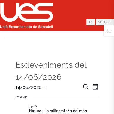
MENU
HOME
/
PÀGINA
Esdeveniments del
14/06/2026
N
N
C
14/06/2026
D
e
i
S
a
r
a
a
Tot el dia
e
c
v
l
a
v
e
14/06
e
Natura.- La millor ratafia del món
c