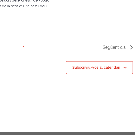
oveïdors del Monestir de Poblet i
 de la sessió: Una hora i deu
z
a
c
i
o
Següent dia
n
s
Subscriviu-vos al calendari
E
s
d
e
v
e
n
i