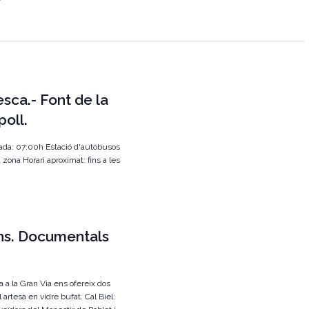
g
a
c
i
esca.- Font de la
ó
poll.
d
e
ada: 07:00h Estació d'autobusos
v
 zona Horari aproximat: fins a les
i
s
u
ans. Documentals
a
l
i
ia a la Gran Via ens ofereix dos
 artesà en vidre bufat. Cal Biel:
t