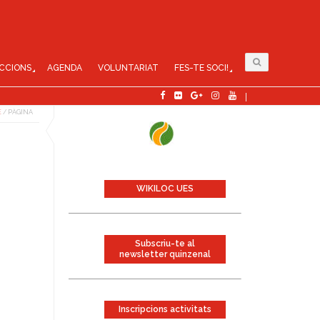
CCIONS
AGENDA
VOLUNTARIAT
FES-TE SOCI!
E
/
PÀGINA
WIKILOC UES
Subscriu-te al
newsletter quinzenal
Inscripcions activitats