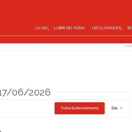
LA UES
LLIBRE DEL RODAL
LES CLÀSSIQUES
SE
HOM
 17/06/2026
N
Troba Esdeveniments
Dia
a
v
e