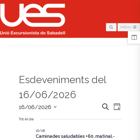
MENU
HOME
/
PÀGINA
Esdeveniments del
16/06/2026
N
N
C
16/06/2026
D
e
i
S
a
r
a
a
Tot el dia
e
c
v
l
a
v
e
16/06
e
Caminades saludables +60, matinal.-
c