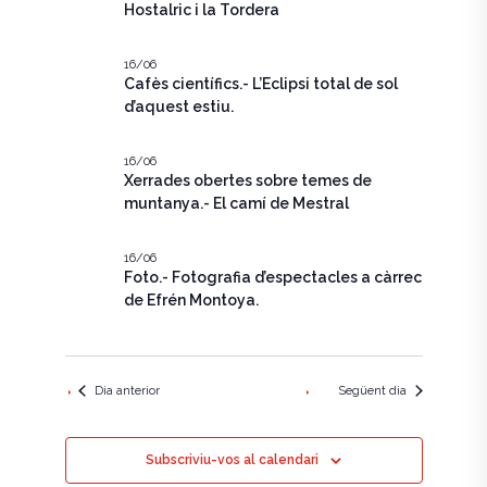
e
c
Hostalric i la Tordera
g
i
g
a
o
n
16/06
a
c
Cafès científics.- L’Eclipsi total de sol
a
u
d’aquest estiu.
i
c
n
ó
a
i
16/06
d
d
Xerrades obertes sobre temes de
a
ó
t
muntanya.- El camí de Mestral
e
a
v
v
.
16/06
i
i
Foto.- Fotografia d’espectacles a càrrec
de Efrén Montoya.
s
s
u
u
a
a
Dia anterior
Següent dia
l
l
i
Subscriviu-vos al calendari
i
t