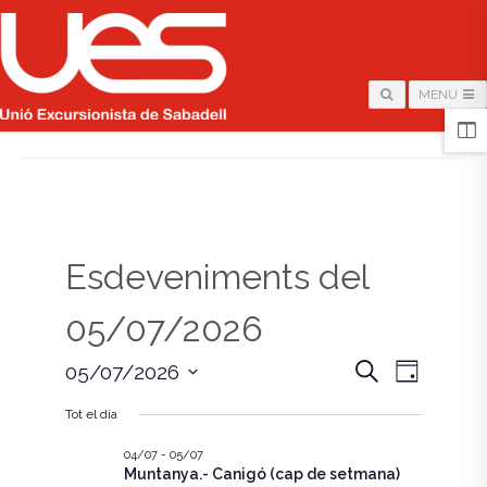
MENU
HOME
/
PÀGINA
Esdeveniments del
05/07/2026
N
N
C
05/07/2026
D
e
i
S
a
r
a
a
Tot el dia
e
c
v
l
a
v
e
04/07
-
05/07
e
Muntanya.- Canigó (cap de setmana)
c