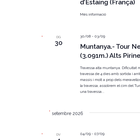
d’Estaing (França)
a
e
u
.
Més informació
n
i
30/08
-
03/09
m
DG
30
Muntanya.- Tour Ne
e
(3.091m.) Alts Pirin
n
Travessa alta muntanya. Dificultat 
t
travessa de 4 dies amb sortida i arri
massís i molt a prop dels meravello
s
la travessa, assolirem el cim del T
una travessa...
setembre 2026
04/09
-
07/09
DV