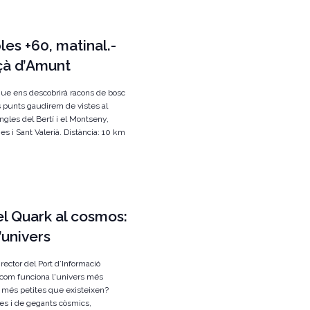
es +60, matinal.-
içà d’Amunt
 que ens descobrirà racons de bosc
s punts gaudirem de vistes al
ingles del Bertí i el Montseny,
es i Sant Valerià. Distància: 10 km
Del Quark al cosmos:
’univers
rector del Port d’Informació
 com funciona l'univers més
s més petites que existeixen?
es i de gegants còsmics,