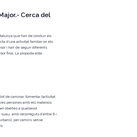
 Major.- Cerca del
atalunya que han de conduir als
acta d’una activitat familiar on els
sor i han de seguir diferents
sor final. La proposta està...
àbit de caminar, fomentar l’activitat
b altres persones amb els mateixos
an obertes a qualsevol
 suau, amb recorreguts d’entre 6 i
 urbans), per camins sense
ò...