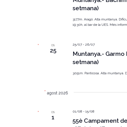
E
s
setmana)
c
d
e
e
3177m. Aragó. Alta muntanya. Dificul
v
19:30h, al bar de la UES. Més infor
e
r
n
i
c
m
25/07
-
26/07
DS
e
a
25
n
Muntanya.- Garmo 
t
d
setmana)
s
p
'
e
3051m. Panticosa. Alta muntanya. Dif
r
E
p
a
s
r
agost 2026
a
d
u
l
e
01/08
-
15/08
DS
a
1
c
55è Campament de 
v
l