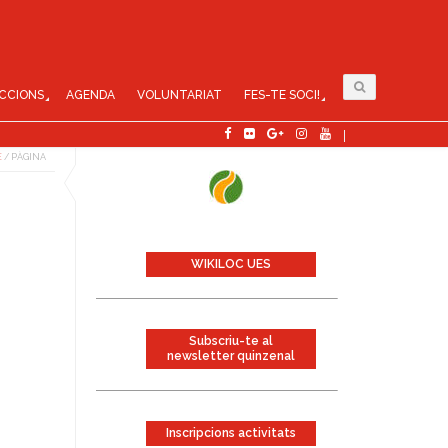
CCIONS
AGENDA
VOLUNTARIAT
FES-TE SOCI!
E
/
PÀGINA
WIKILOC UES
Subscriu-te al
newsletter quinzenal
Inscripcions activitats