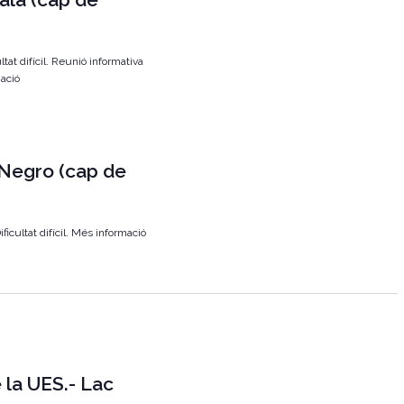
z
a
tat difícil. Reunió informativa
c
mació
i
o
n
Negro (cap de
s
E
icultat difícil. Més informació
s
d
e
v
e
n
la UES.- Lac
i