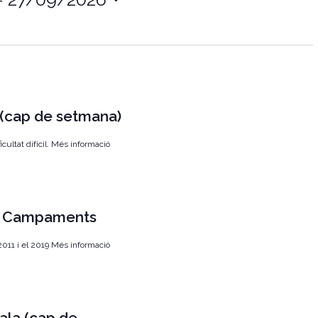
g
a
c
i
ó
 (cap de setmana)
d
e
cultat difícil. Més informació
v
i
s
.- Campaments
u
 2011 i el 2019 Més informació
a
l
i
t
ala (cap de