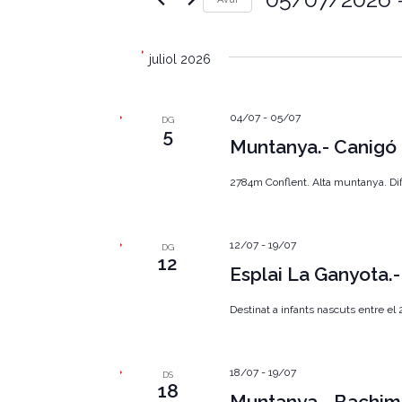
e
u
S
ï
g
e
u
l
juliol 2026
l
a
e
a
c
p
c
c
a
04/07
-
05/07
i
DG
r
5
i
o
Muntanya.- Canigó
a
n
u
ó
a
l
2784m Conflent. Alta muntanya. Difi
u
a
v
n
c
a
l
i
d
a
12/07
-
19/07
DG
a
u
12
s
t
Esplai La Ganyota
.
a
C
u
.
e
Destinat a infants nascuts entre el
r
a
q
u
l
e
18/07
-
19/07
DS
18
u
i
Muntanya.- Bachim