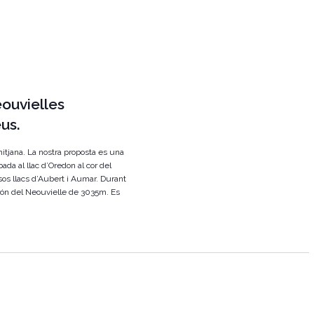
m
e
n
t
ouvielles
eus.
mitjana. La nostra proposta es una
bada al llac d’Oredon al cor del
sos llacs d’Aubert i Aumar. Durant
urón del Neouvielle de 3035m. Es