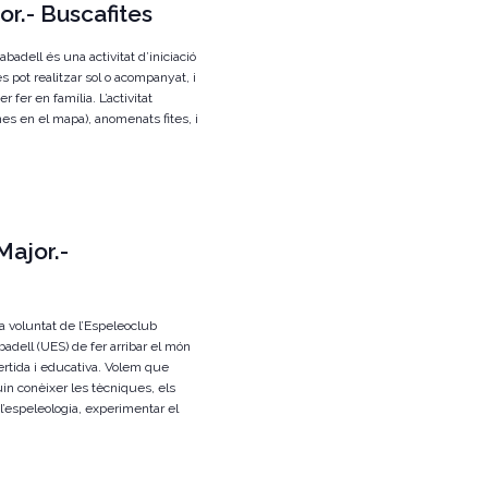
or.- Buscafites
badell és una activitat d’iniciació
 es pot realitzar sol o acompanyat, i
 fer en família. L’activitat
nes en el mapa), anomenats fites, i
Major.-
a voluntat de l’Espeleoclub
adell (UES) de fer arribar el món
ertida i educativa. Volem que
uin conèixer les tècniques, els
l’espeleologia, experimentar el