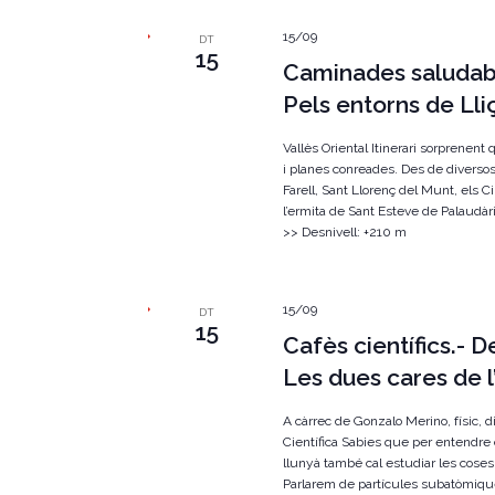
15/09
DT
15
Caminades saludabl
Pels entorns de Ll
Vallès Oriental Itinerari sorprenent
i planes conreades. Des de diverso
Farell, Sant Llorenç del Munt, els C
l’ermita de Sant Esteve de Palaudàri
>> Desnivell: +210 m
15/09
DT
15
Cafès científics.- 
Les dues cares de l
A càrrec de Gonzalo Merino, físic, di
Científica Sabies que per entendre
llunyà també cal estudiar les cose
Parlarem de partícules subatòmiqu