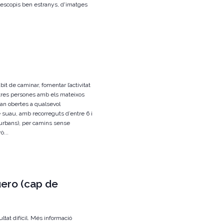
elescopis ben estranys, d'imatges
àbit de caminar, fomentar l’activitat
b altres persones amb els mateixos
an obertes a qualsevol
 suau, amb recorreguts d’entre 6 i
 urbans), per camins sense
ò...
ero (cap de
tat difícil. Més informació