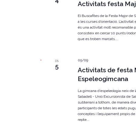
4
Activitats festa Maj
El Buscafites de la Festa Major de Sa
a les curses d’orientació. L’activitat
és una activitat molt recomanable per
consisteix en cercar 10 punts (rodo
que es troben marcats...
05/09
DS
5
Activitats de festa 
Espeleogimcana
La gimcana d’espeleologia neix de l
Sabadell - Unió Excursionista de Sab
subterrani a tothom, de manera div
participants de totes les edats pug
conceptes i l’equipament propis de 
repte...