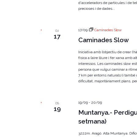
d'acceleradors de partícules i de t
precioses i de dades...
17/09
Caminades Slow
DJ
17
Caminades Slow
Iniciativa amb l’objectiu de crear l’h
física a l’aire lliure i fer xarxa am
interessos. Les caminades slow est
persona que vulgui caminar a ritme
7 km per entorns naturals (i també
dificultat, majoritàriament plans, per
19/09
-
20/09
DS
19
Muntanya.- Perdigu
setmana)
3222m. Aragó. Alta Muntanya. Dificul