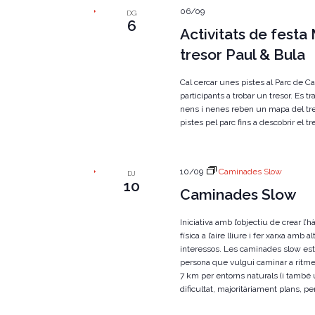
06/09
DG
6
Activitats de festa
tresor Paul & Bula
Cal cercar unes pistes al Parc de C
participants a trobar un tresor. Es tr
nens i nenes reben un mapa del tre
pistes pel parc fins a descobrir el tre
10/09
Caminades Slow
DJ
10
Caminades Slow
Iniciativa amb l’objectiu de crear l’h
física a l’aire lliure i fer xarxa am
interessos. Les caminades slow est
persona que vulgui caminar a ritme
7 km per entorns naturals (i també
dificultat, majoritàriament plans, per