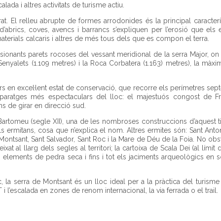
ada i altres activitats de turisme actiu.
t. El relleu abrupte de formes arrodonides és la principal caracterí
 d’abrics, coves, avencs i barrancs s’expliquen per l’erosió que els
erials calcaris i altres de més tous dels que es compon el terra.
onants parets rocoses del vessant meridional de la serra Major, on 
Senyalets (1.109 metres) i la Roca Corbatera (1.163) metres), la màxim
rs en excel·lent estat de conservació, que recorre els perímetres sept
 paratges més espectaculars del lloc: el majestuós congost de Fr
s de girar en direcció sud.
Bartomeu (segle XII), una de les nombroses construccions d’aquest 
dels ermitans, cosa que n’explica el nom. Altres ermites són: Sant Anton
ntsant, Sant Salvador, Sant Roc i la Mare de Déu de la Foia. No obst
al llarg dels segles al territori; la cartoixa de Scala Dei (al límit d
s elements de pedra seca i fins i tot els jaciments arqueològics en s
c, la serra de Montsant és un lloc ideal per a la pràctica del turisme 
 l’escalada en zones de renom internacional, la via ferrada o el trail.