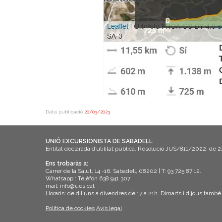
Data publicació
20/03/2023
UNIÓ EXCURSIONISTA DE SABADELL
Entitat declarada d’utilitat pública. Resolució JUS/811/2022, de 
Ens trobaràs a:
Carrer de la Salut, 14 -16, Sabadell, 08202 | T: 93 725 87 12.
Whatsapp : Telèfon 638 941 307
mail: info@ues.cat
Horaris: de dilluns a divendres de 17 a 21h. Dimarts i dijous també
Política de cookies
Avís legal