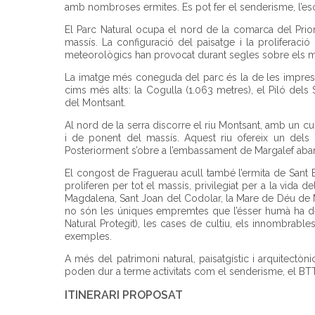
amb nombroses ermites. Es pot fer el senderisme, l’escal
El Parc Natural ocupa el nord de la comarca del Priora
massís. La configuració del paisatge i la proliferació
meteorològics han provocat durant segles sobre els mat
La imatge més coneguda del parc és la de les impressi
cims més alts: la Cogulla (1.063 metres), el Piló dels 
del Montsant.
Al nord de la serra discorre el riu Montsant, amb un cu
i de ponent del massís. Aquest riu ofereix un dels
Posteriorment s’obre a l’embassament de Margalef aban
El congost de Fraguerau acull també l’ermita de Sant 
proliferen per tot el massís, privilegiat per a la vida 
Magdalena, Sant Joan del Codolar, la Mare de Déu de Mo
no són les úniques empremtes que l’ésser humà ha deixat 
Natural Protegit), les cases de cultiu, els innombrable
exemples.
A més del patrimoni natural, paisatgístic i arquitectòni
poden dur a terme activitats com el senderisme, el BTT i
ITINERARI PROPOSAT