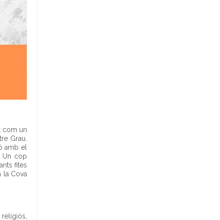
n
i
m
e
n
t
s
at com un
tre Grau.
ió amb el
. Un cop
nts fites
a la Cova
 religiós,