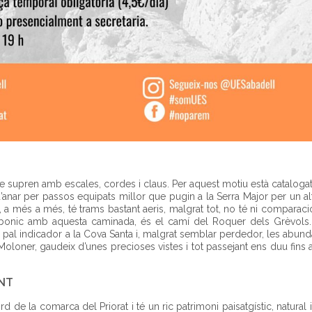
 se supren amb escales, cordes i claus. Per aquest motiu està catalog
anar per passos equipats millor que pugin a la Serra Major per un al
, a més a més, té trams bastant aeris, malgrat tot, no té ni comparac
t bonic amb aquesta caminada, és el camí del Roquer dels Grèvols
el pal indicador a la Cova Santa i, malgrat semblar perdedor, les abunda
l Moloner, gaudeix d’unes precioses vistes i tot passejant ens duu fins 
NT
rd de la comarca del Priorat i té un ric patrimoni paisatgístic, natural i