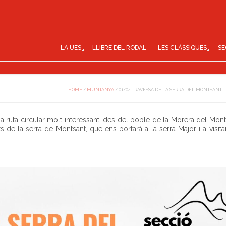
LA UES
LLIBRE DEL RODAL
LES CLÀSSIQUES
SE
HOME
/
MUNTANYA
/
01/04 TRAVESSA DE LA SERRA DEL MONTSANT
 ruta circular molt interessant, des del poble de la Morera del Mont
 de la serra de Montsant, que ens portarà a la serra Major i a visita