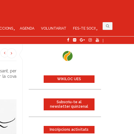
CCIONS
AGENDA
VOLUNTARIAT
FES-TE SOCI!
sant, per
r la cova
WIKILOC UES
Subscriu-te al
newsletter quinzenal
Inscripcions activitats