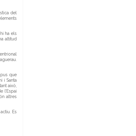
stica del
 elements
hi ha els
a altitud
entrional
aguerau.
tipus que
i i Santa
ant això,
e l’Espai
ón altres
actiu. Es