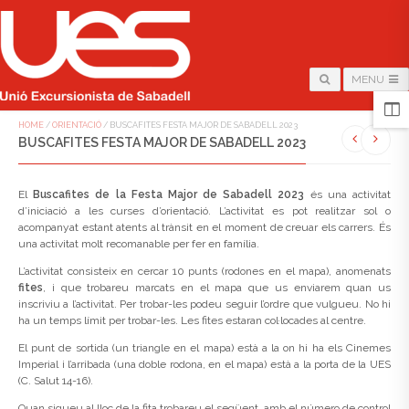
MENU
HOME
/
ORIENTACIÓ
/
BUSCAFITES FESTA MAJOR DE SABADELL 2023
BUSCAFITES FESTA MAJOR DE SABADELL 2023
El
Buscafites de la Festa Major de Sabadell 2023
és una activitat
d’iniciació a les curses d’orientació. L’activitat es pot realitzar sol o
acompanyat estant atents al trànsit en el moment de creuar els carrers. És
una activitat molt recomanable per fer en família.
L’activitat consisteix en cercar 10 punts (rodones en el mapa), anomenats
fites
, i que trobareu marcats en el mapa que us enviarem quan us
inscriviu a l’activitat. Per trobar-les podeu seguir l’ordre que vulgueu. No hi
ha un temps límit per trobar-les. Les fites estaran col·locades al centre.
El punt de sortida (un triangle en el mapa) està a la on hi ha els Cinemes
Imperial i l’arribada (una doble rodona, en el mapa) està a la porta de la UES
(C. Salut 14-16).
Quan sigueu al lloc de la fita trobareu el següent, amb el número de control