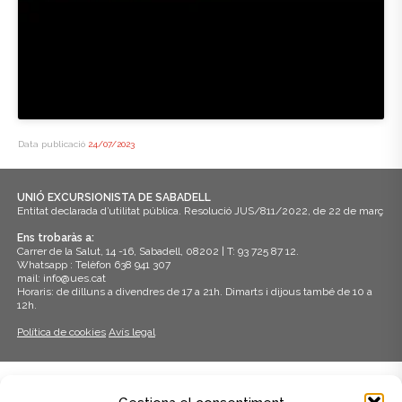
Data publicació
24/07/2023
UNIÓ EXCURSIONISTA DE SABADELL
Entitat declarada d’utilitat pública. Resolució JUS/811/2022, de 22 de març
Ens trobaràs a:
Carrer de la Salut, 14 -16, Sabadell, 08202 | T: 93 725 87 12.
Whatsapp : Telèfon 638 941 307
mail: info@ues.cat
Horaris: de dilluns a divendres de 17 a 21h. Dimarts i dijous també de 10 a
12h.
Política de cookies
Avís legal
ADHERITS A: