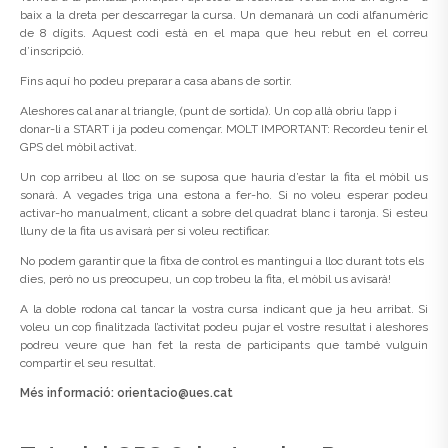
baix a la dreta per descarregar la cursa. Un demanarà un codi alfanumèric
de 8 dígits. Aquest codi està en el mapa que heu rebut en el correu
d’inscripció.
Fins aquí ho podeu preparar a casa abans de sortir.
Aleshores cal anar al triangle, (punt de sortida). Un cop allà obriu l’app i
donar-li a START i ja podeu començar. MOLT IMPORTANT: Recordeu tenir el
GPS del mòbil activat.
Un cop arribeu al lloc on se suposa que hauria d’estar la fita el mòbil us
sonarà. A vegades triga una estona a fer-ho. Si no voleu esperar podeu
activar-ho manualment, clicant a sobre del quadrat blanc i taronja. Si esteu
lluny de la fita us avisarà per si voleu rectificar.
No podem garantir que la fitxa de control es mantingui a lloc durant tots els
dies, però no us preocupeu, un cop trobeu la fita, el mòbil us avisarà!
A la doble rodona cal tancar la vostra cursa indicant que ja heu arribat. Si
voleu un cop finalitzada l’activitat podeu pujar el vostre resultat i aleshores
podreu veure que han fet la resta de participants que també vulguin
compartir el seu resultat.
Més informació: ori
entacio@ues.cat