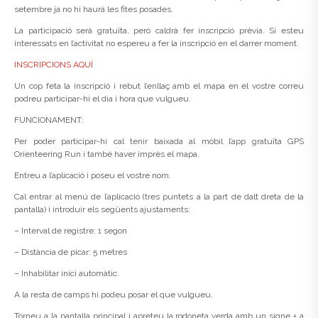
setembre ja no hi haurà les fites posades.
La participació serà gratuïta, però caldrà fer inscripció prèvia. Si esteu
interessats en l’activitat no espereu a fer la inscripció en el darrer moment.
INSCRIPCIONS AQUÍ
Un cop feta la inscripció i rebut l’enllaç amb el mapa en el vostre correu
podreu participar-hi el dia i hora que vulgueu.
FUNCIONAMENT:
Per poder participar-hi cal tenir baixada al mòbil l’app gratuïta GPS
Orienteering Run i també haver imprès el mapa.
Entreu a l’aplicació i poseu el vostre nom.
Cal entrar al menú de l’aplicació (tres puntets a la part de dalt dreta de la
pantalla) i introduir els següents ajustaments:
– Interval de registre: 1 segon
– Distància de picar: 5 metres
– Inhabilitar inici automàtic.
A la resta de camps hi podeu posar el que vulgueu.
Torneu a la pantalla principal i apreteu la rodoneta verda amb un signe + a