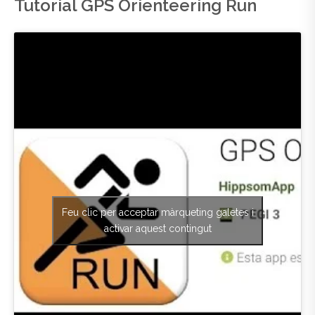
Tutorial GPS Orienteering Run
Feu clic per acceptar màrqueting galetes i
activar aquest contingut