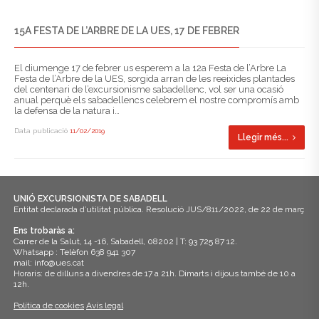
15A FESTA DE L’ARBRE DE LA UES, 17 DE FEBRER
El diumenge 17 de febrer us esperem a la 12a Festa de l’Arbre La
Festa de l’Arbre de la UES, sorgida arran de les reeixides plantades
del centenari de l’excursionisme sabadellenc, vol ser una ocasió
anual perquè els sabadellencs celebrem el nostre compromís amb
la defensa de la natura i…
Data publicació
11/02/2019
Llegir més...
UNIÓ EXCURSIONISTA DE SABADELL
Entitat declarada d’utilitat pública. Resolució JUS/811/2022, de 22 de març
Ens trobaràs a:
Carrer de la Salut, 14 -16, Sabadell, 08202 | T: 93 725 87 12.
Whatsapp : Telèfon 638 941 307
mail: info@ues.cat
Horaris: de dilluns a divendres de 17 a 21h. Dimarts i dijous també de 10 a
12h.
Política de cookies
Avís legal