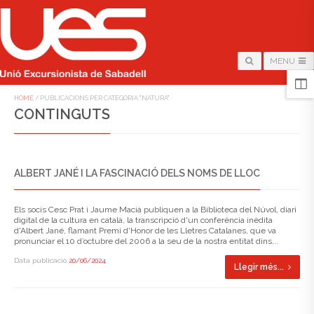
MENU
HOME
/
PUBLICACIONS PER CATEGORIA "NATURA"
CONTINGUTS
ALBERT JANÉ I LA FASCINACIÓ DELS NOMS DE LLOC
Els socis Cesc Prat i Jaume Macià publiquen a la Biblioteca del Núvol, diari
digital de la cultura en català, la transcripció d'un conferència inèdita
d'Albert Jané, flamant Premi d'Honor de les Lletres Catalanes, que va
pronunciar el 10 d’octubre del 2006 a la seu de la nostra entitat dins...
Data publicació
20/06/2024
Llegir més...