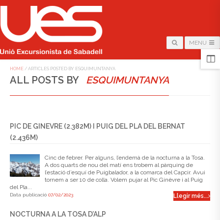
MENU
HOME
/
ARTICLES POSTED BY ESQUIMUNTANYA
ALL POSTS BY
ESQUIMUNTANYA
PIC DE GINEVRE (2.382M) I PUIG DEL PLA DEL BERNAT
(2.436M)
Cinc de febrer. Per alguns, l’endemà de la nocturna a la Tosa.
A dos quarts de nou del matí ens trobem al pàrquing de
l’estació d’esquí de Puigbalador, a la comarca del Capcir. Avui
tornem a ser 10 de colla. Volem pujar al Pic Ginèvre i al Puig
del Pla...
Data publicació
07/02/2023
Llegir més...
NOCTURNA A LA TOSA D’ALP