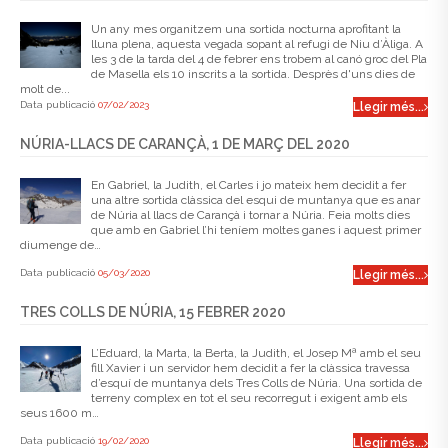
Un any mes organitzem una sortida nocturna aprofitant la
lluna plena, aquesta vegada sopant al refugi de Niu d’Àliga. A
les 3 de la tarda del 4 de febrer ens trobem al canó groc del Pla
de Masella els 10 inscrits a la sortida. Desprès d'uns dies de
molt de...
Data publicació
07/02/2023
Llegir més...
NÚRIA-LLACS DE CARANÇÀ, 1 DE MARÇ DEL 2020
En Gabriel, la Judith, el Carles i jo mateix hem decidit a fer
una altre sortida clàssica del esqui de muntanya que es anar
de Núria al llacs de Carançà i tornar a Núria. Feia molts dies
que amb en Gabriel l’hi teníem moltes ganes i aquest primer
diumenge de…
Data publicació
05/03/2020
Llegir més...
TRES COLLS DE NÚRIA, 15 FEBRER 2020
L’Eduard, la Marta, la Berta, la Judith, el Josep Mª amb el seu
fill Xavier i un servidor hem decidit a fer la clàssica travessa
d’esquí de muntanya dels Tres Colls de Núria. Una sortida de
terreny complex en tot el seu recorregut i exigent amb els
seus 1600 m…
Data publicació
19/02/2020
Llegir més...