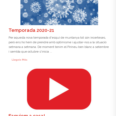
Temporada 2020-21
Per aquesta nova temporada d'esquí de muntanya tot són incerteses,
però ens ho hem de prendre amb optimisme i ajustar-nos a la situació
setmana a setmana. De moment tenim el Pirineu ben blanc a setembre
i sembla que octubre s'inicia ...
Llegeix Més
Esquiem a casa!