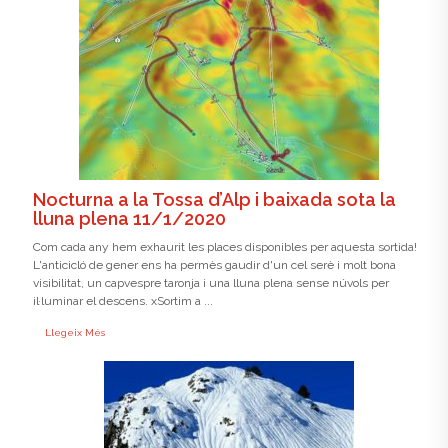
Nocturna a la Tossa d’Alp i baixada sota la
lluna plena 11/1/2020
Com cada any hem exhaurit les places disponibles per aquesta sortida!
L'anticicló de gener ens ha permès gaudir d'un cel serè i molt bona
visibilitat, un capvespre taronja i una lluna plena sense núvols per
il·luminar el descens. xSortim a ...
Llegeix Més