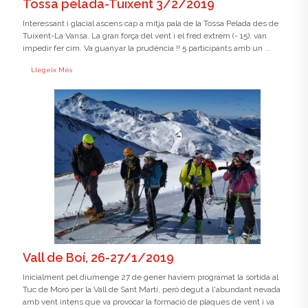
Tossa pelada-Tuixent 3/2/2019
Interessant i glacial ascens cap a mitja pala de la Tossa Pelada des de
Tuixent-La Vansa. La gran força del vent i el fred extrem (- 15), van
impedir fer cim. Va guanyar la prudència !! 5 participants amb un ...
Llegeix Més
Vall de Boí, 26-27/1/2019
Inicialment pel diumenge 27 de gener havíem programat la sortida al
Tuc de Moró per la Vall de Sant Martí, però degut a l'abundant nevada
amb vent intens que va provocar la formació de plaques de vent i va