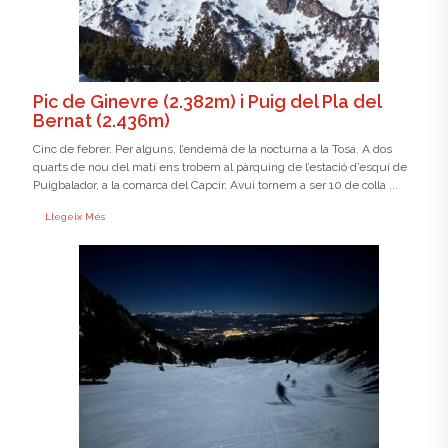
Pic de Ginevre (2.382m) i Puig del Pla del
Bernat (2.436m)
Cinc de febrer. Per alguns, l’endemà de la nocturna a la Tosa. A dos
quarts de nou del matí ens trobem al pàrquing de l’estació d’esquí de
Puigbalador, a la comarca del Capcir. Avui tornem a ser 10 de colla ...
Llegeix Més