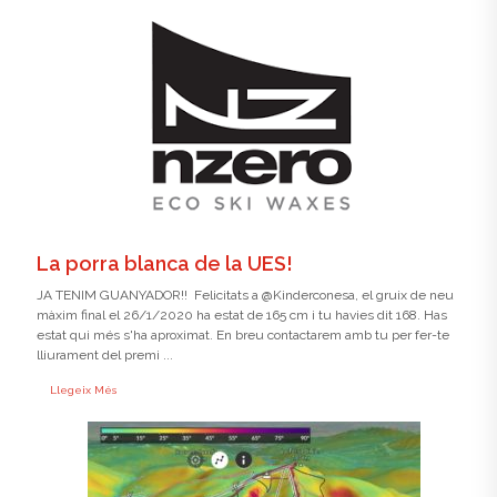
La porra blanca de la UES!
JA TENIM GUANYADOR!! Felicitats a @Kinderconesa, el gruix de neu
màxim final el 26/1/2020 ha estat de 165 cm i tu havies dit 168. Has
estat qui més s'ha aproximat. En breu contactarem amb tu per fer-te
lliurament del premi ...
Llegeix Més