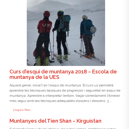
Curs d’esquí de muntanya 2018 – Escola de
muntanya de la UES
Aquest gener, inicia't en l'esquí de muntanya. El curs us permetrà
aprendre les tècniques bàsiques de progressió i seguretat en esquí de
muntanya. Aprendre a interpretar l’entorn, traçar correctament l’itinerari
més segur amb les tècniques adequades d’ascens i descens. 3 ...
Llegeix Més
Muntanyes del Tien Shan – Kirguistan
Si t'agrada l'esquí de muntanya, les rutes verges, combinar pujades