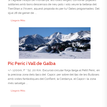
solitàries amb bons descensos de neu pols i vols veure la bellesa del
TienShan a l'hivern, aquest proposta és per tu! Dates programades: Del
19 al 28 de gener de ...
Llegeix Més
Pic Peric i Vall de Galba
+/- 1200m, F * S2, 20 Km. Excursió circular força llarga al Petit Peric, en
la preciosa zona dels llacs del Capcir, per sobre del llac de les Bulloses
amb vistes fantàstiques del Conflent, la Cerdanya, el Capcir i la zona
més salvatge ...
Llegeix Més