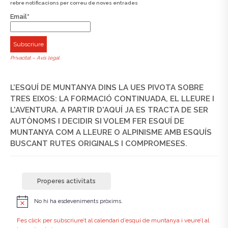
rebre notificacions per correu de noves entrades
Email*
Privacitat – Avís legal
L’ESQUÍ DE MUNTANYA DINS LA UES PIVOTA SOBRE
TRES EIXOS: LA FORMACIÓ CONTINUADA, EL LLEURE I
L'AVENTURA. A PARTIR D'AQUÍ JA ES TRACTA DE SER
AUTÒNOMS I DECIDIR SI VOLEM FER ESQUÍ DE
MUNTANYA COM A LLEURE O ALPINISME AMB ESQUÍS
BUSCANT RUTES ORIGINALS I COMPROMESES.
Properes activitats
No hi ha esdeveniments pròxims.
A
v
í
Fes click per subscriure’t al calendari d’esquí de muntanya i veure’l al
s