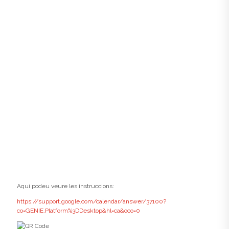
Aquí podeu veure les instruccions:
https://support.google.com/calendar/answer/37100?
co=GENIE.Platform%3DDesktop&hl=ca&oco=0