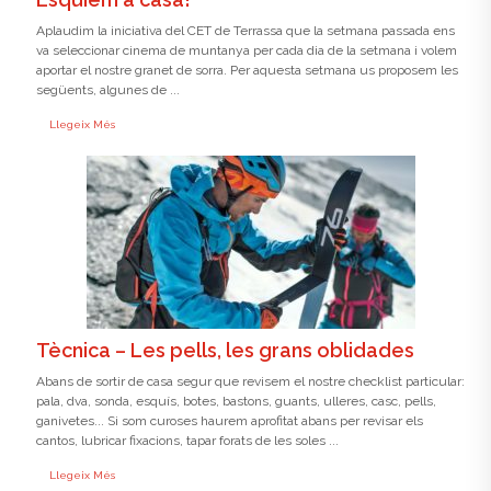
Aplaudim la iniciativa del CET de Terrassa que la setmana passada ens
va seleccionar cinema de muntanya per cada dia de la setmana i volem
aportar el nostre granet de sorra. Per aquesta setmana us proposem les
següents, algunes de ...
Llegeix Més
Tècnica – Les pells, les grans oblidades
Abans de sortir de casa segur que revisem el nostre checklist particular:
pala, dva, sonda, esquís, botes, bastons, guants, ulleres, casc, pells,
ganivetes... Si som curoses haurem aprofitat abans per revisar els
cantos, lubricar fixacions, tapar forats de les soles ...
Llegeix Més