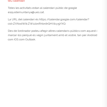
teu calendari
Totes les activitats estan al calendari públic de google
esquidemuntanya@ues.cat.
La URL del calendari és https://calendar.google.com/calendar?
cid=ZXNxdWlkZW11bnRhbnlhQHVlcy5jYXQ
Des de l’ordinador podeu afegir altres calendaris públics com aquest i
marcar-los perquè es vegin juntament amb el vostre, tan per Android
com IOS com Outlook.