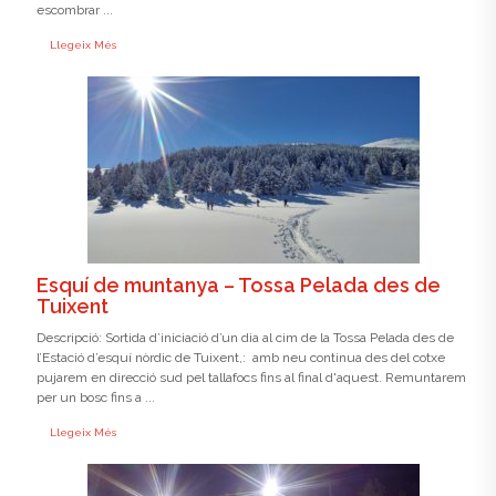
escombrar ...
Llegeix Més
Esquí de muntanya – Tossa Pelada des de
Tuixent
Descripció: Sortida d’iniciació d’un dia al cim de la Tossa Pelada des de
l’Estació d’esquí nòrdic de Tuixent,: amb neu continua des del cotxe
pujarem en direcció sud pel tallafocs fins al final d'aquest. Remuntarem
per un bosc fins a ...
Llegeix Més