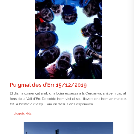
Puigmal des d’Err 15/12/2019
El dia ha començat amb una boira espessa a la Cerdanya, anàvem cap al
fons de la Vall d'Err. De sobte hem vist el sol i llavors ens hem animat del
tot. A l'estació d'esquí, ara en desús ens esperaven ...
Llegeix Més