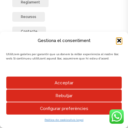
Reglament
Recursos
Contacte
Gestiona el consentiment
Xarxes
Utilitzem galetes per garantir que us donem la millor experiència al nostre lloc
web. Si continueu utilitzant aquest lloc, assumirem que hi esteu d'acord.
UNIÓ EXCURSIONISTA DE SABADELL
Entitat declarada d’utilitat pública. Resolució JUS/811/2022, de 22 de març
Acceptar
Ens trobaràs a:
Carrer de la Salut, 14 -16, Sabadell, 08202 | T: 93 725 87 12.
Whatsapp : Telèfon 638 941 307
Rebutjar
mail: info@ues.cat
Horaris: de dilluns a divendres de 17 a 21h. Dimarts i dijous també de 10 a
12h.
Configurar preferències
Política de cookies
Avís legal
Política de cookies
Avís legal